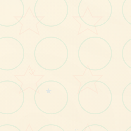
♡
○
★
♡